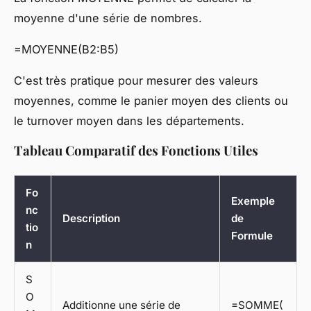
moyenne d'une série de nombres.
=MOYENNE(B2:B5)
C'est très pratique pour mesurer des valeurs
moyennes, comme le panier moyen des clients ou
le turnover moyen dans les départements.
Tableau Comparatif des Fonctions Utiles
Fo
Exemple
nc
Description
de
tio
Formule
n
S
O
Additionne une série de
=SOMME(