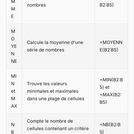
M
nombres
B2:B5)
M
E
M
O
Calcule la moyenne d'une
=MOYENN
YE
série de nombres
E(B2:B5)
N
NE
MI
=MIN(B2:B
N
Trouve les valeurs
5) et
et
minimales et maximales
=MAX(B2:
M
dans une plage de cellules
B5)
AX
Compte le nombre de
N
=NB(B2:B
cellules contenant un critère
B
5)