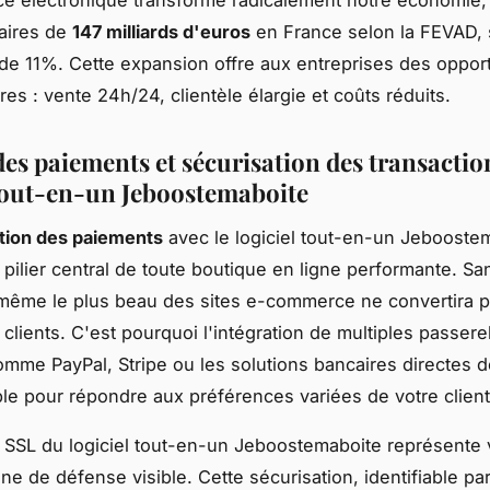
e électronique transforme radicalement notre économie,
faires de
147 milliards d'euros
en France selon la FEVAD, 
de 11%. Cette expansion offre aux entreprises des oppor
res : vente 24h/24, clientèle élargie et coûts réduits.
es paiements et sécurisation des transaction
 tout-en-un Jeboostemaboite
tion des paiements
avec le logiciel tout-en-un Jebooste
e pilier central de toute boutique en ligne performante. Sa
même le plus beau des sites e-commerce ne convertira 
 clients. C'est pourquoi l'intégration de multiples passere
mme PayPal, Stripe ou les solutions bancaires directes d
le pour répondre aux préférences variées de votre client
at SSL du logiciel tout-en-un Jeboostemaboite représente 
gne de défense visible. Cette sécurisation, identifiable pa