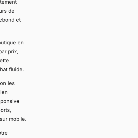
rtement
eurs de
rebond et
outique en
ar prix,
ette
at fluide.
lon les
bien
esponsive
orts,
sur mobile.
otre