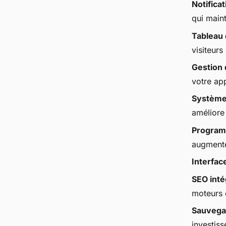
Notifica
qui maint
Tableau 
visiteurs
Gestion 
votre ap
Système 
améliore
Programm
augmente
Interfac
SEO inté
moteurs 
Sauvega
investiss