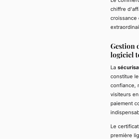
Le commerc
chiffre d'af
croissance 
extraordinai
Gestion d
logiciel
La
sécurisa
constitue l
confiance, 
visiteurs en
paiement co
indispensab
Le certific
première li