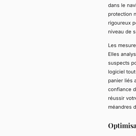
dans le nav
protection n
rigoureux p
niveau de s
Les mesures
Elles analy
suspects pou
logiciel to
panier liés
confiance d
réussir vot
méandres d
Optimisat