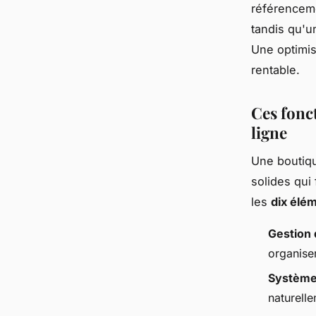
référenceme
tandis qu'u
Une optimis
rentable.
Ces fonc
ligne
Une boutiqu
solides qui 
les
dix élé
Gestion 
organiser
Systèm
naturelle