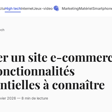
ctu
High tech
Internet
Jeux-video
Marketing
Matériel
Smartphon
ech
r un site e-commerc
onctionnalités
ntielles à connaître
vier 2026 — 8 min de lecture