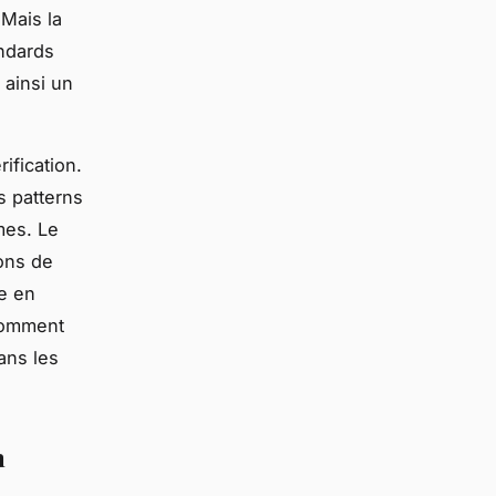
 Mais la
ndards
 ainsi un
ification.
s patterns
mes. Le
ons de
ce en
 comment
ans les
n