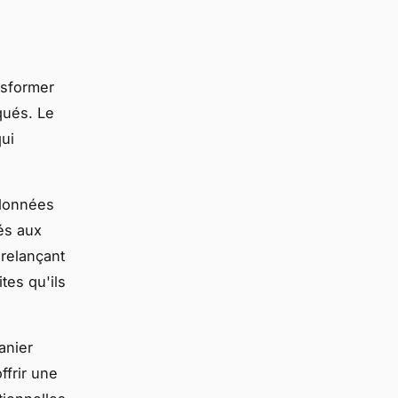
nsformer
qués. Le
ui
 données
és aux
relançant
ites qu'ils
anier
frir une