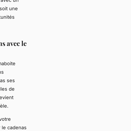
 avec un
soit une
tunités
s avec le
maboite
ns
pas ses
lles de
evient
èle.
votre
r le cadenas