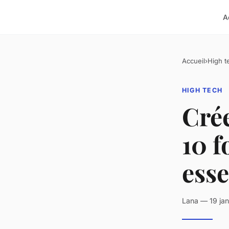
A
Accueil
›
High t
HIGH TECH
Crée
10 f
esse
Lana — 19 jan