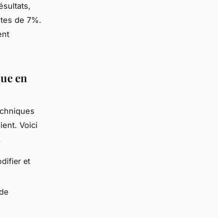
ésultats,
ntes de 7%.
ent
que en
echniques
ient. Voici
.
difier et
ide