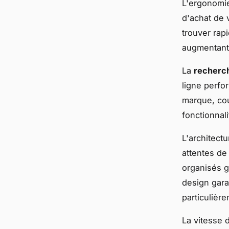
L'ergonomi
d'achat de v
trouver rap
augmentant
La
recherc
ligne perfor
marque, cou
fonctionnal
L'architect
attentes de
organisés g
design gara
particulièr
La vitesse 