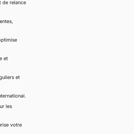
t de relance
entes,
optimise
e et
uliers et
ternational.
ur les
rise votre